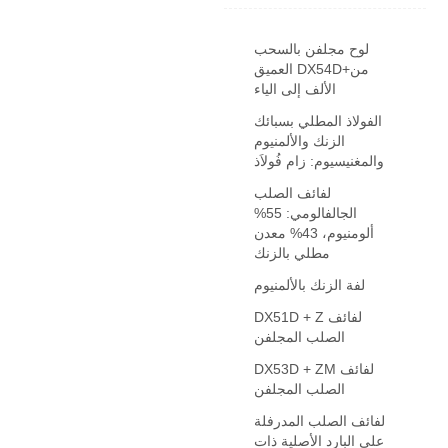
لوح مجلفن بالسحب
العميق DX54D+من
الألف إلى الياء
الفولاذ المطلي بسبائك
الزنك والألمنيوم
والمغنيسيوم: زام فُولاَذ
لفائف الصلب
الجالفالومي: 55%
ألومنيوم، 43% معدن
مطلي بالزنك
لفة الزنك بالألمنيوم
DX51D + Z لفائف
الصلب المجلفن
DX53D + ZM لفائف
الصلب المجلفن
لفائف الصلب المدرفلة
على البارد الأصلية ذات