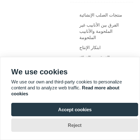
منتجات الصلب الإنشائية
الفرق بين الأنابيب غير
الملحومة والأنابيب
الملحومة
ابتكار الإنتاج
الفرق بين الفولاذ
الكربوني والفولاذ
المقاوم للصدأ
We use cookies
متانة لا مثيل لها
We use our own and third-party cookies to personalize
ومقاومة للتآكل: لوح
content and to analyze web traffic.
Read more about
مجلفن
cookies
يشهد سوق أنابيب الفولاذ
المقاوم للصدأ نموًا
Accept cookies
مطردًا وسط الطلب

المتزايد
Reject
يشهد سوق الأنابيب
الملحومة المصنوعة من