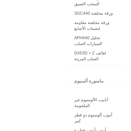
السحب العميق
SGC440 ورقة مجلفنة
ورقة مجلفنة مقاومة
لبصمات الأصابع
APH440 تخليل
السيارات الصلب
DX53D + Z لفائف
الصلب المزيتة
ماسورة ألمنيوم
أنابيب الألومنيوم غير
الملحومة
أنبوب ألومنيوم ذو قطر
كبير
أنبوب أنبوب فطيرة