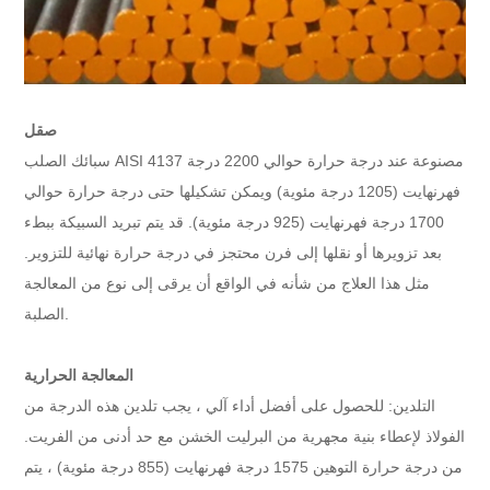
صقل
سبائك الصلب AISI 4137 مصنوعة عند درجة حرارة حوالي 2200 درجة
فهرنهايت (1205 درجة مئوية) ويمكن تشكيلها حتى درجة حرارة حوالي
1700 درجة فهرنهايت (925 درجة مئوية). قد يتم تبريد السبيكة ببطء
بعد تزويرها أو نقلها إلى فرن محتجز في درجة حرارة نهائية للتزوير.
مثل هذا العلاج من شأنه في الواقع أن يرقى إلى نوع من المعالجة
الصلبة.
المعالجة الحرارية
التلدين: للحصول على أفضل أداء آلي ، يجب تلدين هذه الدرجة من
الفولاذ لإعطاء بنية مجهرية من البرليت الخشن مع حد أدنى من الفريت.
من درجة حرارة التوهين 1575 درجة فهرنهايت (855 درجة مئوية) ، يتم