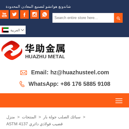
شاندونغ هواتشو لتصنيع المعادن المحدودة







العربية

Email: hz@huazhusteel.com

WhatsApp: +86 176 5885 9108
To
>
سبائك الصلب جولة بار
>
المنتجات
>
منزل
ASTM 4137 قضيب فولاذي دائري