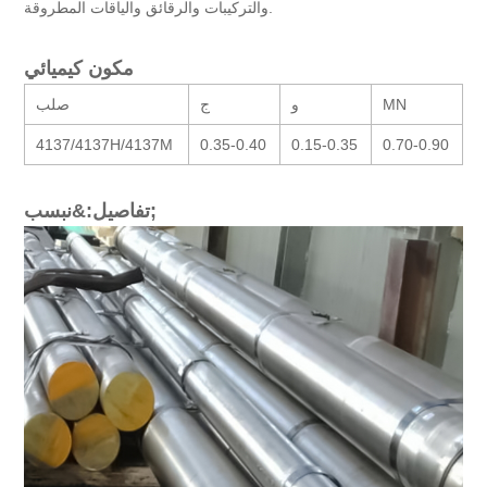
والتركيبات والرقائق والياقات المطروقة.
مكون كيميائي
ي
MN
و
ج
صلب
4137/4137H/4137M
0.35-0.40
0.15-0.35
0.70-0.90
0
تفاصيل:&نبسب;