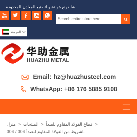
شاندونغ هواتشو لتصنيع المعادن المحدودة







العربية

Email: hz@huazhusteel.com

WhatsApp: +86 176 5885 9108
To
>
قطاع الفولاذ المقاوم للصدأ
>
المنتجات
>
منزل
شريط من الفولاذ المقاوم للصدأ 304 / 304L