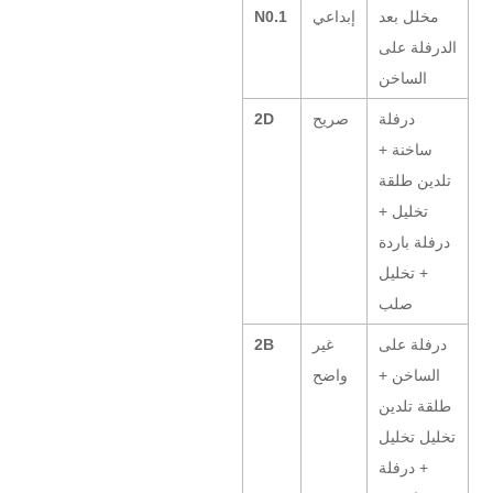
مخلل بعد
إبداعي
N0.1
الدرفلة على
الساخن
درفلة
صريح
2D
ساخنة +
تلدين طلقة
تخليل +
درفلة باردة
+ تخليل
صلب
درفلة على
غير
2B
الساخن +
واضح
طلقة تلدين
تخليل تخليل
+ درفلة