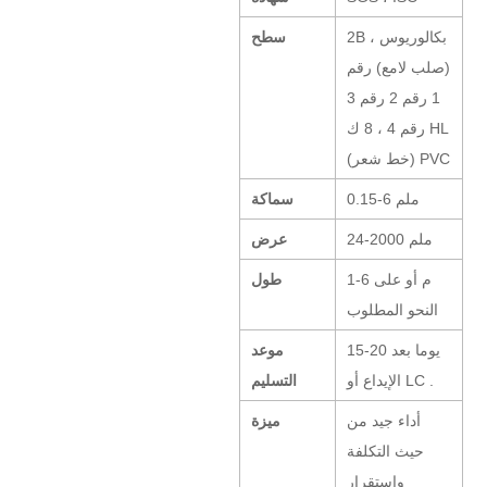
2B ، بكالوريوس
سطح
(صلب لامع) رقم
1 رقم 2 رقم 3
رقم 4 ، 8 ك HL
(خط شعر) PVC
0.15-6 ملم
سماكة
24-2000 ملم
عرض
1-6 م أو على
طول
النحو المطلوب
15-20 يوما بعد
موعد
الإيداع أو LC .
التسليم
أداء جيد من
ميزة
حيث التكلفة
واستقرار