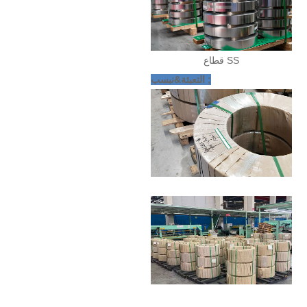
قطاع SS
التعبئة&نبسب ;