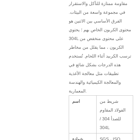
مقاومة ممتازة للتآكل والاستقرار
في مجموعة واسعة من البيئات.
الفرق الأساسي بين الاثنين هو
محتوى الكربون الخاص بهم ؛ يحتوي
304L على محتوى منخفض من
الكربون ، مما يقلل من مخاطر
ترسب الكربيد أثناء اللحام. تُستخدم
هذه الدرجات بشكل شائع في
تطبيقات مثل معالجة الأغذية
والمعالجة الكيميائية والهندسة
المعمارية.
شريط من
اسم
الفولاذ المقاوم
للصدأ 304 /
304L
SGS ، ISO
شهادة