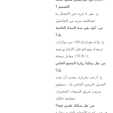
التصميم ؟
ج: نعم. لا تتردد في الاتصال بنا
لمناقشة مزيد من التفاصيل.
س: كيف هي مدة السداد الخاصة
بك؟
ج: واحد هو إيداع 30٪ من دولارات
ترينيداد وتوباغو قبل الإنتاج ورصيد
70٪ مقابل نسخة B / L.
س: هل يمكننا زيارة المصنع الخاص
بك؟
ج: أرحب بحرارة. بمجرد أن نحدد
الجدول الزمني الخاص بك ، سنقوم
بترتيب فريق المبيعات المحترف
لمتابعة حالتك.
س: هل يمكنك تقديم عينة؟
ج: نعم ، لعينة الأحجام العادية مجانية