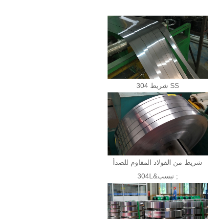
شريط 304 SS
شريط من الفولاذ المقاوم للصدأ
304L&نبسب ;