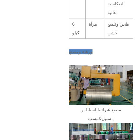
انعكاسية
عالية
طحن وتلميع
مرآة
6
خشن
كيلو
ورشة ومصنع
مصنع شرائط استانلس
ستيل&نبسب ;