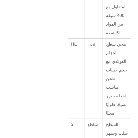
المتداول مع
400 شبكة
من المواد
الكاشطة
طحن سطح
نحى
HL
الحزام
الفولاذي مع
حجم حبيبات
طحن
مناسب
لجعله يظهر
نسيجًا طوليًا
معينًا
السطح
ساطع
لا
صلب ويظهر