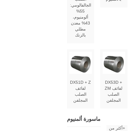
الجالفالومي:
55%
ألومنيوم،
43% معدن
مطلي
بالزنك
DX51D + Z
DX53D +
ZM لفائف
لفائف
الصلب
الصلب
المجلفن
المجلفن
ماسورة ألمنيوم
أكثر من+