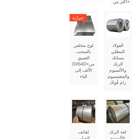
أكثر من+
حرارة
الفولاذ
لوح مجلفن
المطلي
بالسحب
بسبائك
العميق
الزنك
DX54D+من
والألمنيوم
الألف إلى
والمغنيسيوم:
الياء
زام فُولاَذ
لفة الزنك
لفائف
بالألمنيوم
الصلب