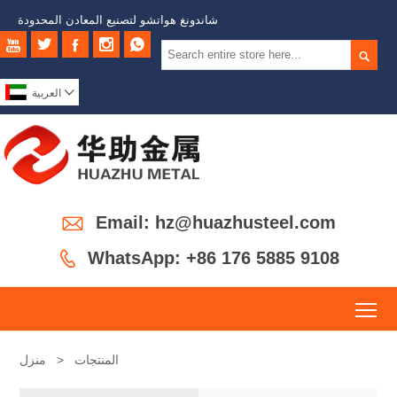
شاندونغ هواتشو لتصنيع المعادن المحدودة







العربية

Email: hz@huazhusteel.com

WhatsApp: +86 176 5885 9108
To
المنتجات
>
منزل