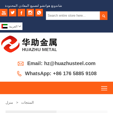
شاندونغ هواتشو لتصنيع المعادن المحدودة







العربية

Email: hz@huazhusteel.com

WhatsApp: +86 176 5885 9108
To
المنتجات
>
منزل