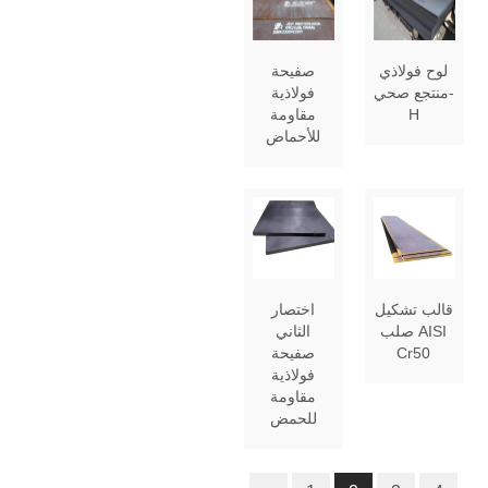
لوح فولاذي
صفيحة
منتجع صحي-
فولاذية
H
مقاومة
للأحماض
قالب تشكيل
اختصار
صلب AISI
الثاني
Cr50
صفيحة
فولاذية
مقاومة
للحمض